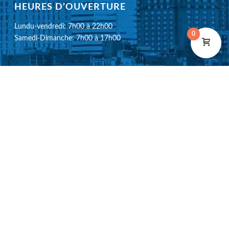
HEURES D’OUVERTURE
Lundu-vendredi: 7h00 à 22h00
0
Samedi-Dimanche: 7h00 à 17h00
SECTEURS COUVERTS
L’Ouest de l'île de Montréal
Laval-Ouest
Montréal
Rive-Sud
Nous acceptons les cartes de crédit Visa, MasterCard, American
Express, virement électronique, chèques et Débit.