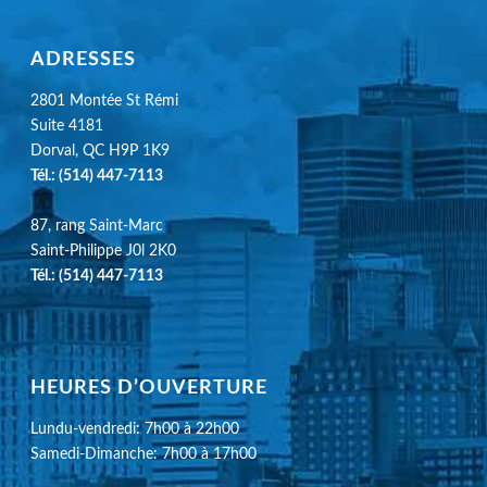
ADRESSES
2801 Montée St Rémi
Suite 4181
Dorval, QC H9P 1K9
Tél.:
(514) 447-7113
87, rang Saint-Marc
Saint-Philippe J0l 2K0
Tél.:
(514) 447-7113
HEURES D’OUVERTURE
Lundu-vendredi: 7h00 à 22h00
Samedi-Dimanche: 7h00 à 17h00