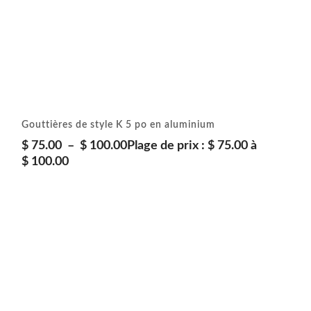
Gouttières de style K 5 po en aluminium
$
75.00
–
$
100.00
Plage de prix : $ 75.00 à
$ 100.00